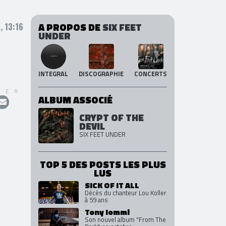
A PROPOS DE
SIX FEET
, 13:16
UNDER
INTEGRAL
DISCOGRAPHIE
CONCERTS
GER
ALBUM ASSOCIÉ
CRYPT OF THE
DEVIL
SIX FEET UNDER
TOP 5 DES POSTS LES PLUS
LUS
SICK OF IT ALL
Décès du chanteur Lou Koller
à 59 ans
Tony Iommi
Son nouvel album "From The