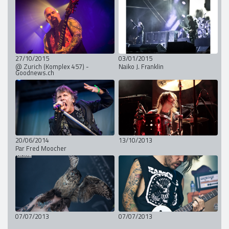
27/10/2015
03/01/2015
@ Zurich (Komplex 457) -
Naiko J. Franklin
Goodnews.ch
20/06/2014
13/10/2013
Par Fred Moocher
07/07/2013
07/07/2013