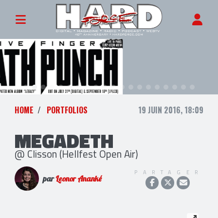
HOME
PORTFOLIOS
19 JUIN 2016, 18:09
MEGADETH
@ Clisson (Hellfest Open Air)
PARTAGER
par
Leonor Ananké