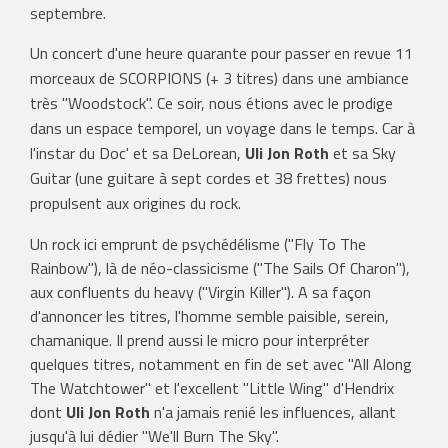
septembre.
Un concert d'une heure quarante pour passer en revue 11
morceaux de SCORPIONS (+ 3 titres) dans une ambiance
très "Woodstock". Ce soir, nous étions avec le prodige
dans un espace temporel, un voyage dans le temps. Car à
l'instar du Doc' et sa DeLorean,
Uli Jon Roth
et sa Sky
Guitar (une guitare à sept cordes et 38 frettes) nous
propulsent aux origines du rock.
Un rock ici emprunt de psychédélisme ("Fly To The
Rainbow"), là de néo-classicisme ("The Sails Of Charon"),
aux confluents du heavy ("Virgin Killer"). A sa façon
d'annoncer les titres, l'homme semble paisible, serein,
chamanique. Il prend aussi le micro pour interpréter
quelques titres, notamment en fin de set avec "All Along
The Watchtower" et l'excellent "Little Wing" d'Hendrix
dont
Uli Jon Roth
n'a jamais renié les influences, allant
jusqu'à lui dédier "We'll Burn The Sky".