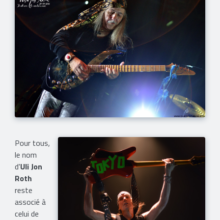
Pour tous,
le nom
d'
Uli Jon
Roth
reste
associé à
celui de