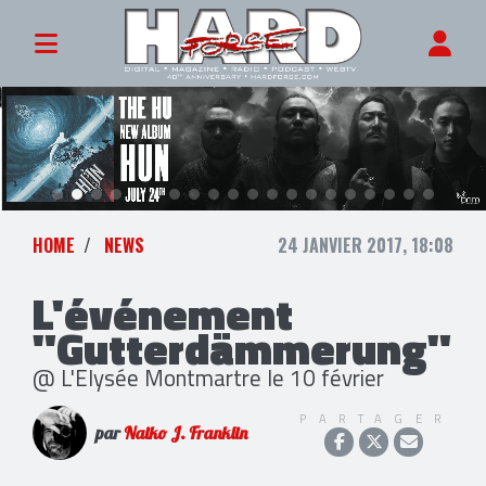
HOME
NEWS
24 JANVIER 2017, 18:08
L'événement
"Gutterdämmerung"
@ L'Elysée Montmartre le 10 février
PARTAGER
par
Naiko J. Franklin