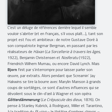
C’est un déluge de références derrière lequel il semble
vouloir s’abriter (et en français, s’il vous plaît…), tant son
projet est fou et ambitieux : de notre Gustave Doré à
son compatriote Ingmar Bergman, en passant par les
réalisateurs de
Häxan
(
La Sorcellerie à travers les âges
,
1922), Benjamin Christensen et
Nosferatu
(1922),
Friendrich Wilhem Murnau, ou encore David Lynch. Mais
Bjorn
finit par s’interrompre pour laisser parler son
œuvre, par extraits. Alors pendant que Screamin’ Jay
Hakwins se tire la bourre avec Marylin Manson à grands
coups de sortilèges, ce sont d’autres influences qui se
dévoilent sous le clin-d’œil à Wagner et son opéra
Götterdämmerung
(
Le Crépuscule des dieux
, 1876). On
pense à Stanley Kubrick, à Rodriguez, Miller et Tarantino,
à la tradition du
Pi ying
– le théâtre d’ombres chinois –