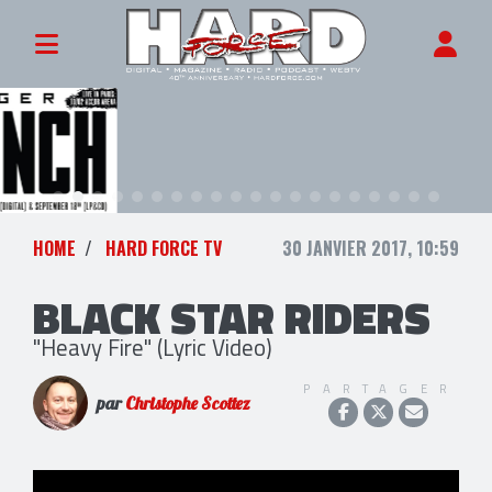
HOME
HARD FORCE TV
30 JANVIER 2017, 10:59
BLACK STAR RIDERS
"Heavy Fire" (Lyric Video)
PARTAGER
par
Christophe Scottez