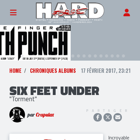
HOME
CHRONIQUES ALBUMS
17 FÉVRIER 2017, 23:21
SIX FEET UNDER
"Torment"
PARTAGER
par
Crapulax
Incroyable