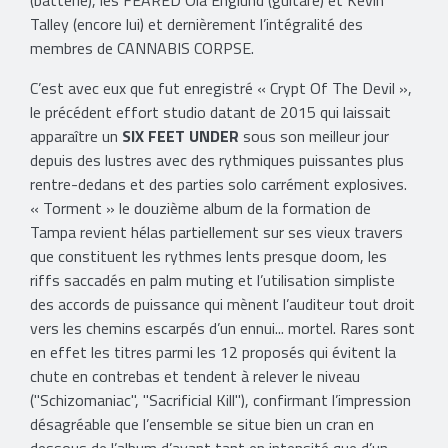
(batterie), les FEARED Ola Englund (guitare) et Kevin
Talley (encore lui) et dernièrement l’intégralité des
membres de CANNABIS CORPSE.
C’est avec eux que fut enregistré « Crypt Of The Devil »,
le précédent effort studio datant de 2015 qui laissait
apparaître un
SIX FEET UNDER
sous son meilleur jour
depuis des lustres avec des rythmiques puissantes plus
rentre-dedans et des parties solo carrément explosives.
« Torment » le douzième album de la formation de
Tampa revient hélas partiellement sur ses vieux travers
que constituent les rythmes lents presque doom, les
riffs saccadés en palm muting et l’utilisation simpliste
des accords de puissance qui mènent l’auditeur tout droit
vers les chemins escarpés d’un ennui... mortel. Rares sont
en effet les titres parmi les 12 proposés qui évitent la
chute en contrebas et tendent à relever le niveau
("Schizomaniac", "Sacrificial Kill"), confirmant l’impression
désagréable que l’ensemble se situe bien un cran en