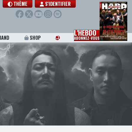
THÈME
S'IDENTIFIER
L'HEBDO
BAND
SHOP
ABONNEZ-VOUS