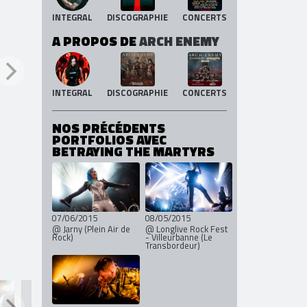
A PROPOS DE
THE HAUNTED
INTEGRAL
DISCOGRAPHIE
CONCERTS
A PROPOS DE
ARCH ENEMY
INTEGRAL
DISCOGRAPHIE
CONCERTS
NOS PRÉCÉDENTS
PORTFOLIOS AVEC
BETRAYING THE MARTYRS
07/06/2015
08/05/2015
@ Jarny (Plein Air de
@ Longlive Rock Fest
Rock)
- Villeurbanne (Le
Transbordeur)