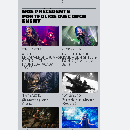
21/06/2015
14/08/2014
@ Summer Breeze
2014
NOS PRÉCÉDENTS
PORTFOLIOS AVEC ARCH
ENEMY
01/04/2017
23/09/2016
ARCH
+ AND THEN SHE
ENEMY+ENSIFERUM+SICK
CAME + BENIGHTED +
OF IT ALL+THE
T.A.N.K. @ Metz (La
HAUNTED+TAGADA
Bam)
JONES
17/12/2015
16/12/2015
@ Anvers (Lotto
@ Esch-sur-Alzette
Arena)
(Rockhal)