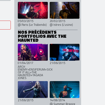
29/07/2016
25/04/2015
Jour 1 @ Albi - Le
@ Lille (Aéronef)
Garric (Cap
Découverte)
05/03/2015
20/02/2015
@ Paris (Le Trabendo)
@ Istres (L'usine)
NOS PRÉCÉDENTS
PORTFOLIOS AVEC THE
HAUNTED
01/04/2017
21/06/2015
ARCH
ENEMY+ENSIFERUM+SICK
OF IT ALL+THE
HAUNTED+TAGADA
JONES