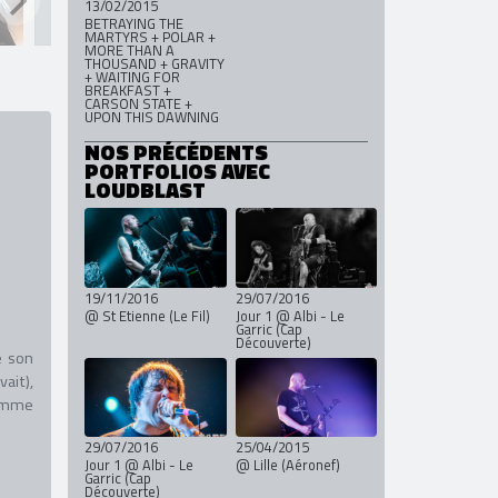
13/02/2015
BETRAYING THE
MARTYRS + POLAR +
MORE THAN A
THOUSAND + GRAVITY
+ WAITING FOR
BREAKFAST +
CARSON STATE +
UPON THIS DAWNING
NOS PRÉCÉDENTS
PORTFOLIOS AVEC
LOUDBLAST
19/11/2016
29/07/2016
@ St Etienne (Le Fil)
Jour 1 @ Albi - Le
Garric (Cap
Découverte)
e son
ait),
comme