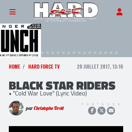
HOME
HARD FORCE TV
20 JUILLET 2017, 13:16
BLACK STAR RIDERS
• "Cold War Love" (Lyric Video)
PARTAGER
par
Christophe Droit