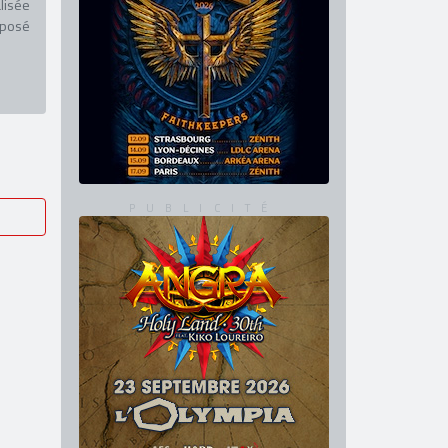
lisée
oposé