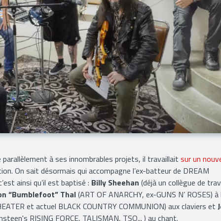
parallèlement à ses innombrables projets, il travaillait
sur un nouv
sition. On sait désormais qui accompagne l’ex-batteur de DREAM
’est ainsi qu’il est baptisé :
Billy Sheehan
(déjà un collègue de trav
on “Bumblefoot” Thal
(ART OF ANARCHY, ex-GUNS N’ ROSES) à 
THEATER et actuel BLACK COUNTRY COMMUNION) aux claviers et
J
teen's RISING FORCE, TALISMAN, TSO... ) au chant.