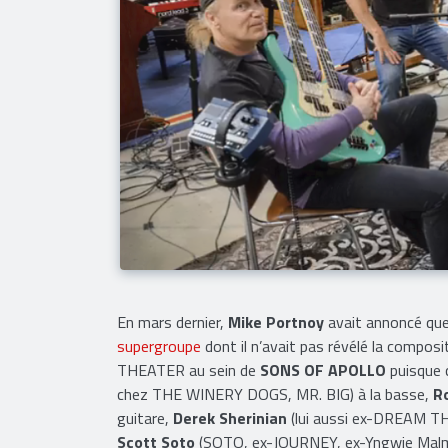
En mars dernier,
Mike Portnoy
avait annoncé que 
supergroupe
dont il n’avait pas révélé la compo
THEATER au sein de
SONS OF APOLLO
puisque c
chez THE WINERY DOGS, MR. BIG) à la basse,
R
guitare,
Derek Sherinian
(lui aussi ex-DREAM 
Scott Soto
(SOTO, ex-JOURNEY, ex-Yngwie Malms