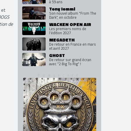
à 59 ans
Tony Iommi
 et
Son nouvel album "From The
 DOGS
Dark", en octobre
tion de
WACKEN OPEN AIR
Les premiers noms de
l'édition 2027
MEGADETH
De retour en France en mars
et avril 2027
GHOST
De retour sur grand écran
avec "2 Big To Rig" !