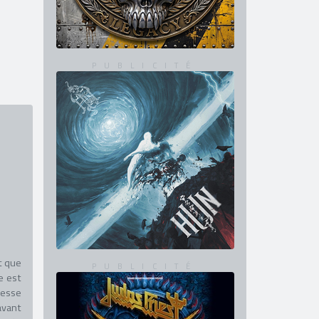
t que
e est
resse
avant