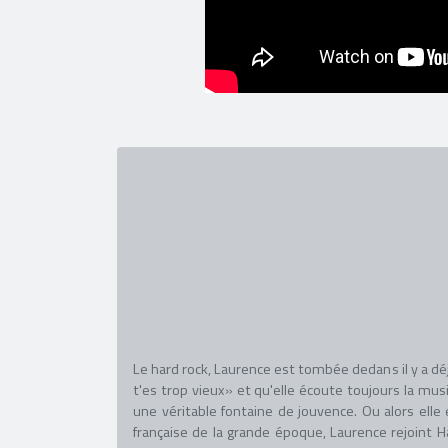
Le hard rock, Laurence est tombée dedans il y a déj
t'es trop vieux» et qu'elle écoute toujours la mus
une véritable fontaine de jouvence. Ou alors elle 
française de la grande époque, Laurence rejoint H