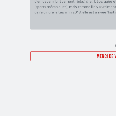
d'en devenir brièvement rédac' chef. Débarquée et
(sports mécaniques), mais comme il n'y a vraiment
de rejoindre le team fin 2013, elle est arrivée “fast 
MERCI DE 