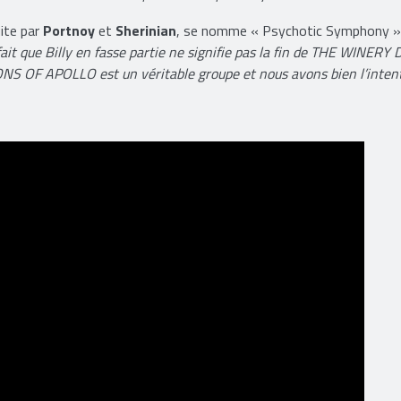
ite par
Portnoy
et
Sherinian
, se nomme « Psychotic Symphony »
ait que Billy
en fasse partie ne signifie pas la fin de THE WINERY
ONS OF APOLLO
est un véritable groupe et nous avons bien l’inten