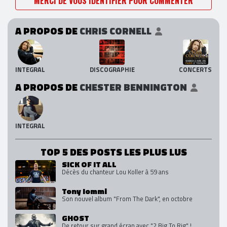
MERCI DE VOUS IDENTIFIER POUR COMMENTER
A PROPOS DE
CHRIS CORNELL
INTEGRAL
DISCOGRAPHIE
CONCERTS
A PROPOS DE
CHESTER BENNINGTON
INTEGRAL
TOP 5 DES POSTS LES PLUS LUS
SICK OF IT ALL
Décès du chanteur Lou Koller à 59 ans
Tony Iommi
Son nouvel album "From The Dark", en octobre
GHOST
De retour sur grand écran avec "2 Big To Rig" !