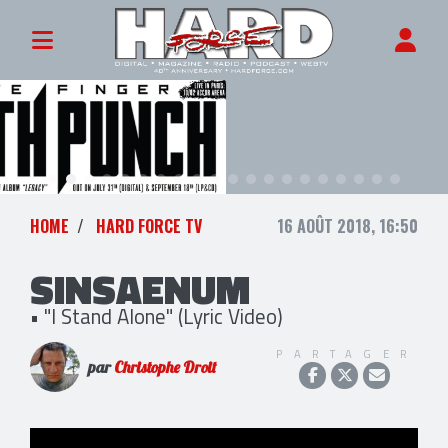
HOME
HARD FORCE TV
16 AOÛT 2018, 16:50
SINSAENUM
• "I Stand Alone" (Lyric Video)
PARTAGER
par
Christophe Droit