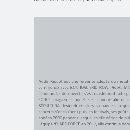
Aude Paquot est une fervente adepte du metal dep
commencé avec BON JOVI, SKID ROW, PEARL JAM 
l'époque. La découverte s'est rapidement faite pa
FORCE, magazine auquel elle s'abonne afin de 
SEPULTURA deviendront alors sa bande son quot
concerts s'enchaînent puis les festivals, ses goûts
années 2000 pendant lesquelles elle décide de pu
l'équipe d'HARD FORCE en 2017, elle continue donc d