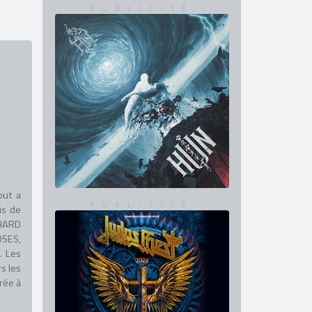
out a
is de
 HARD
OSES,
. Les
s les
rée à