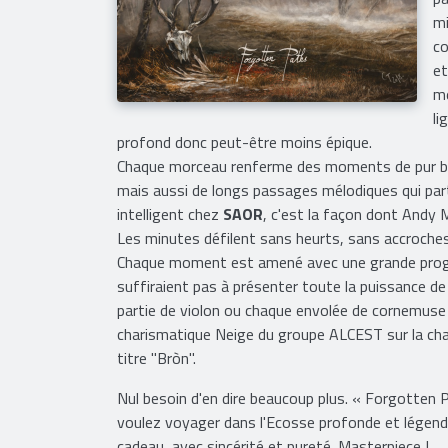
mi
co
et
mé
li
profond donc peut-être moins épique.
Chaque morceau renferme des moments de pur blac
mais aussi de longs passages mélodiques qui parti
intelligent chez
SAOR
, c'est la façon dont Andy M
Les minutes défilent sans heurts, sans accroches 
​Chaque moment est amené avec une grande progre
suffiraient pas à présenter toute la puissance d
partie de violon ou chaque envolée de cornemuse so
charismatique Neige du groupe ALCEST sur la chan
titre "Bròn".
Nul besoin d'en dire beaucoup plus. « Forgotten 
voulez voyager dans l'Ecosse profonde et légenda
cadeau, avec sincérité et pureté. Masterpiece !