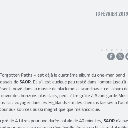
13 FÉVRIER 2019
PARTA
Forgotten Paths » est déjà le quatrième album du one-man band
cossais de
SAOR
. Et s'il est quelque peu resté dans l'ombre jusqu'à
ésent, noyé dans la masse de black metal scandinave, cet album de
i ouvrir des horizons plus clairs, peut-être grâce à Avantgarde Music.
us fait voyager dans les Highlands sur des chemins laissés à l'oubl
tour aux sources aussi magnifique que mélancolique.
 gré de 4 titres pour une durée totale de 40 minutes,
SAOR
n'a pa
reil pour nous faire vivre un rêve éveillé. Avec son black metal mél