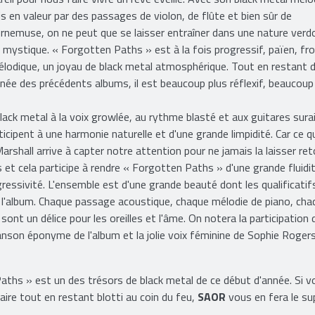
s en valeur par des passages de violon, de flûte et bien sûr de
rnemuse, on ne peut que se laisser entraîner dans une nature ver
 mystique. « Forgotten Paths » est à la fois progressif, païen, fro
lodique, un joyau de black metal atmosphérique. Tout en restant d
gnée des précédents albums, il est beaucoup plus réflexif, beaucoup
k metal à la voix growlée, au rythme blasté et aux guitares sura
cipent à une harmonie naturelle et d'une grande limpidité. Car ce q
arshall arrive à capter notre attention pour ne jamais la laisser re
et cela participe à rendre « Forgotten Paths » d'une grande fluidit
ssivité. L'ensemble est d'une grande beauté dont les qualificatif
e l'album. Chaque passage acoustique, chaque mélodie de piano, cha
nt un délice pour les oreilles et l'âme. On notera la participation 
son éponyme de l'album et la jolie voix féminine de Sophie Rogers
Paths » est un des trésors de black metal de ce début d'année. Si v
ire tout en restant blotti au coin du feu,
SAOR
vous en fera le su