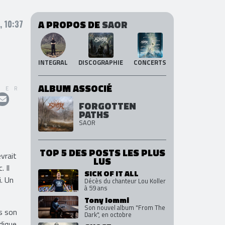
A PROPOS DE
SAOR
, 10:37
INTEGRAL
DISCOGRAPHIE
CONCERTS
ALBUM ASSOCIÉ
GER
FORGOTTEN
PATHS
SAOR
TOP 5 DES POSTS LES PLUS
vrait
LUS
 Il
SICK OF IT ALL
i. Un
Décès du chanteur Lou Koller
à 59 ans
Tony Iommi
Son nouvel album "From The
s son
Dark", en octobre
odique