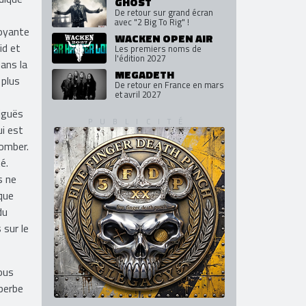
GHOST
De retour sur grand écran
avec "2 Big To Rig" !
doyante
WACKEN OPEN AIR
id et
Les premiers noms de
l'édition 2027
ans la
MEGADETH
 plus
De retour en France en mars
et avril 2027
iguës
ui est
tomber.
é.
s ne
que
du
 sur le
ous
perbe