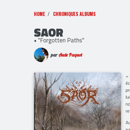
HOME
CHRONIQUES ALBUMS
SAOR
• "Forgotten Paths"
par
Aude Paquot
« 
é
pr
lu
no
re
Au
pa