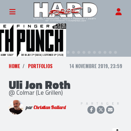
HOME
PORTFOLIOS
14 NOVEMBRE 2019, 23:59
Uli Jon Roth
@ Colmar (Le Grillen)
PARTAGER
par
Christian Ballard