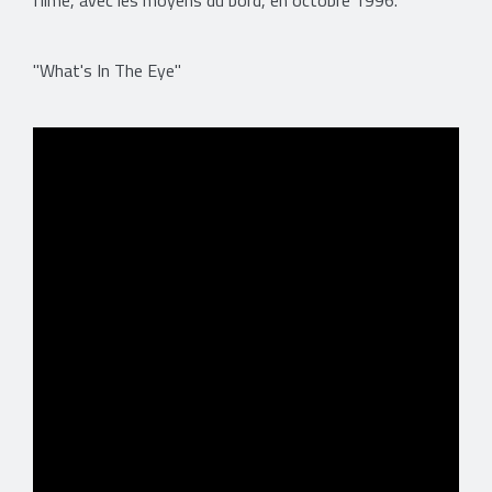
filmé, avec les moyens du bord, en octobre 1996.
"What's In The Eye"