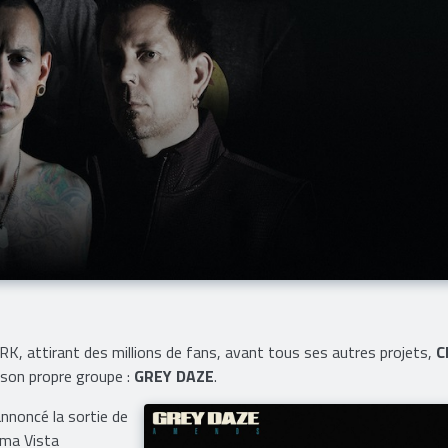
ARK, attirant des millions de fans, avant tous ses autres projets,
C
 son propre groupe :
GREY DAZE
.
nnoncé la sortie de
oma Vista