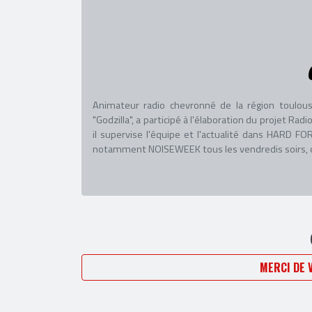
Animateur radio chevronné de la région toulous
"Godzilla", a participé à l'élaboration du projet R
il supervise l'équipe et l'actualité dans HARD
notamment NOISEWEEK tous les vendredis soirs, co
MERCI DE 