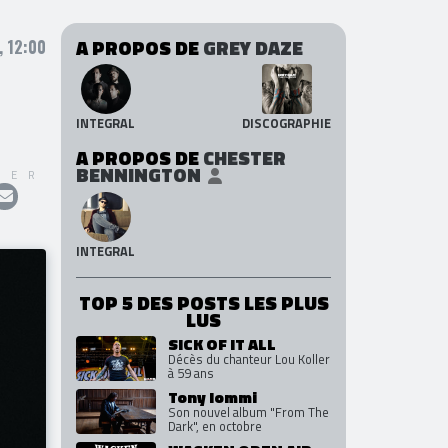
A PROPOS DE
GREY DAZE
, 12:00
INTEGRAL
DISCOGRAPHIE
A PROPOS DE
CHESTER
BENNINGTON
GER
INTEGRAL
TOP 5 DES POSTS LES PLUS
LUS
SICK OF IT ALL
Décès du chanteur Lou Koller
à 59 ans
Tony Iommi
Son nouvel album "From The
Dark", en octobre