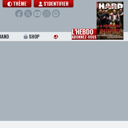
THÈME
S'IDENTIFIER
L'HEBDO
BAND
SHOP
ABONNEZ-VOUS