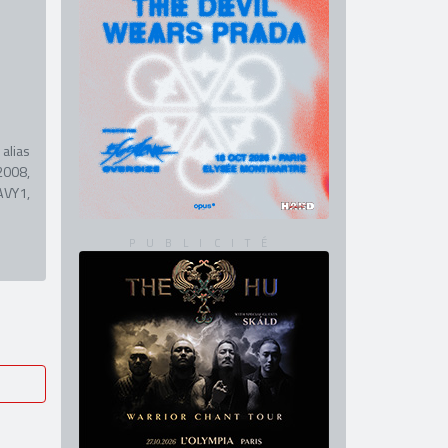
alias
2008,
AVY1,