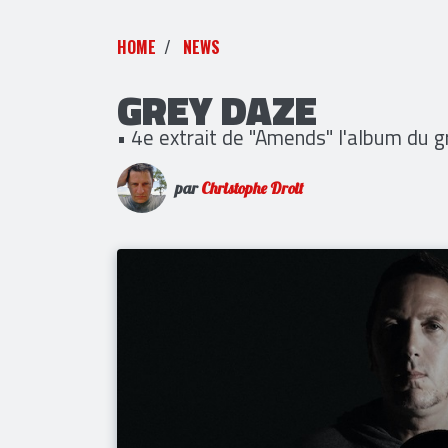
HOME
NEWS
GREY DAZE
• 4e extrait de "Amends" l'album du 
par
Christophe Droit