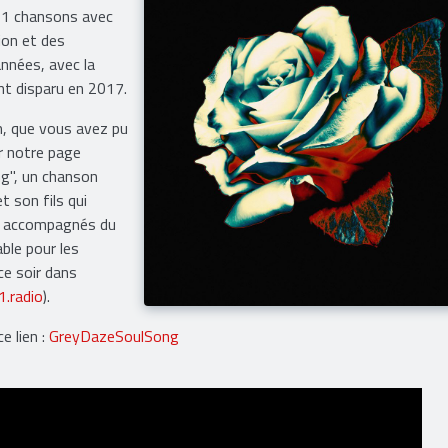
 11 chansons avec
ion et des
années, avec la
nt disparu en 2017.
m, que vous avez pu
r notre page
ong", un chanson
t son fils qui
nt accompagnés du
ble pour les
e soir dans
.radio
).
e lien :
GreyDazeSoulSong