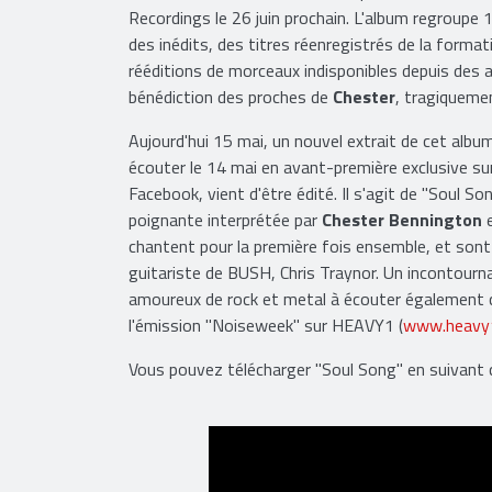
Recordings le 26 juin prochain. L'album regroupe
des inédits, des titres réenregistrés de la format
rééditions de morceaux indisponibles depuis des 
bénédiction des proches de
Chester
, tragiqueme
Aujourd'hui 15 mai, un nouvel extrait de cet albu
écouter le 14 mai en avant-première exclusive su
Facebook, vient d'être édité. Il s'agit de "Soul S
poignante interprétée par
Chester Bennington
e
chantent pour la première fois ensemble, et so
guitariste de BUSH, Chris Traynor. Un incontourna
amoureux de rock et metal à écouter également c
l'émission "Noiseweek" sur HEAVY1 (
www.heavy1
Vous pouvez télécharger "Soul Song" en suivant c