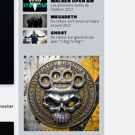
WACKEN OPEN AIR
Les premiers noms de
l'édition 2027
MEGADETH
De retour en France en mars
et avril 2027
GHOST
De retour sur grand écran
avec "2 Big To Rig" !
hester