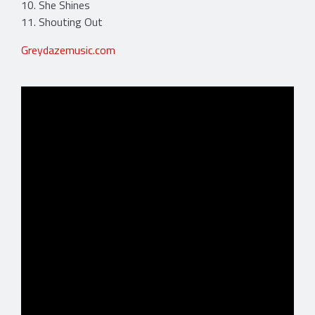
10. She Shines
11. Shouting Out
Greydazemusic.com