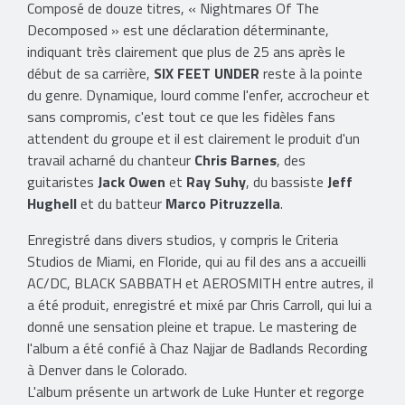
Composé de douze titres, « Nightmares Of The
Decomposed » est une déclaration déterminante,
indiquant très clairement que plus de 25 ans après le
début de sa carrière,
SIX FEET UNDER
reste à la pointe
du genre. Dynamique, lourd comme l'enfer, accrocheur et
sans compromis, c'est tout ce que les fidèles fans
attendent du groupe et il est clairement le produit d'un
travail acharné du chanteur
Chris Barnes
, des
guitaristes
Jack Owen
et
Ray Suhy
, du bassiste
Jeff
Hughell
et du batteur
Marco Pitruzzella
.
Enregistré dans divers studios, y compris le Criteria
Studios de Miami, en Floride, qui au fil des ans a accueilli
AC/DC, BLACK SABBATH et AEROSMITH entre autres, il
a été produit, enregistré et mixé par Chris Carroll, qui lui a
donné une sensation pleine et trapue. Le mastering de
l'album a été confié à Chaz Najjar de Badlands Recording
à Denver dans le Colorado.
L'album présente un artwork de Luke Hunter et regorge