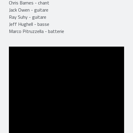
Chris Barnes - chant
Jack Owen - guitare
Ray Suhy - guitare
Jeff Hughell - basse
Marco Pitruzzella - batterie