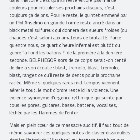
dans l’histoire c’est qu’il lui reste encore pas mal de
couleurs pour intituler ses prochains disques, c’est
toujours ça de pris. Pour le reste, le quintet emmené par
un Phil Anselmo en grande forme reste ancré dans un
black metal sulfureux qui donnera des sueurs froides (ou
chaudes c’est selon) aux amateurs de brutalité. Parce
qu’entre nous, ce quart d’heure infernal est plutôt du
genre "à fond les ballons !" de la première à la dernière
seconde. BELPHEGOR sors de ce corps serait-on tenté
de dire à son écoute : blast, tremolo, blast, tremolo,
blast, rangez ce qu’il reste de dents pour la prochaine
raclée. Même si quelques rares mid-tempos viennent
aérer le tout, le mot d’ordre reste ici la violence. Une
violence synonyme d'urgence rythmique qui suinte par
tous les pores, guitares, basse, batterie, vocalises,
léchée par les flammes de l’enfer.
Mais en plein cœur de ce massacre auditif, il faut tout de
même savourer ces quelques notes de clavier dissimulées