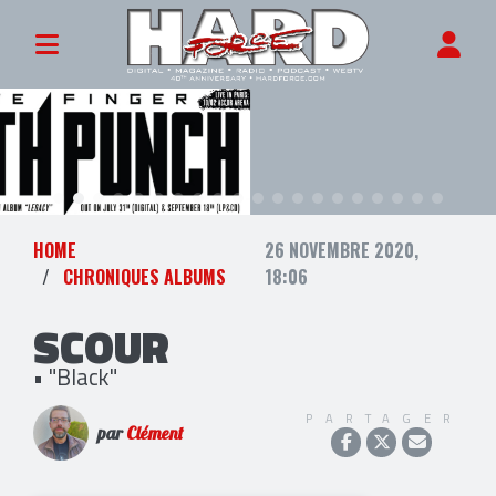
HOME
26 NOVEMBRE 2020,
CHRONIQUES ALBUMS
18:06
SCOUR
• "Black"
PARTAGER
par
Clément