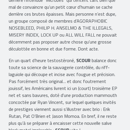
derrière l’interlude "Microbes" qui tentent tant bien que
mal de convaincre qu’un petit cœur d’humain se cache
derrière ces brutes épaisses. Mais personne n’est dupe,
un groupe composé de membres d’AGORAPHOBIC
NOSEBLEED, PHILIP H. ANSELMO & THE ILLEGALS,
MISERY INDEX, LOCK UP ou ALL WILL FALL ne pouvait
décemment pas proposer autre chose qu’une grosse
déculottée en bonne et due forme. Dont acte.
En un quart d’heure testostéroné,
SCOUR
balance donc
toute sa science de la sauvagerie contrôlée, du riff-
laguiole qui découpe et incise avec fougue et précision.
Pas forcément très original… et donc foutrement
jouissif, les Américains livrent ici un (court) troisième EP
net et sans bavures, doté d'une production mammouth
concoctée par Ryan Vincent, sur lequel quelques invités
de prestiges viennent aussi s’illustrer avec brio : Erik
Rutan, Pat O’Brien et Jason Momoa. En bref, il ne reste
plus qu’à se préparer à encaisser cette nouvelle salve