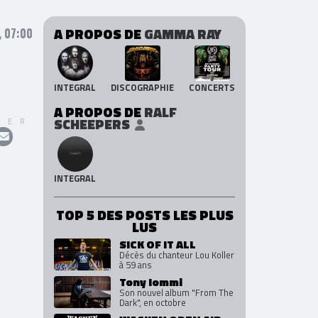
A PROPOS DE
GAMMA RAY
, 07:00
INTEGRAL
DISCOGRAPHIE
CONCERTS
A PROPOS DE
RALF
SCHEEPERS
GER
INTEGRAL
TOP 5 DES POSTS LES PLUS
LUS
SICK OF IT ALL
Décès du chanteur Lou Koller
à 59 ans
Tony Iommi
Son nouvel album "From The
Dark", en octobre