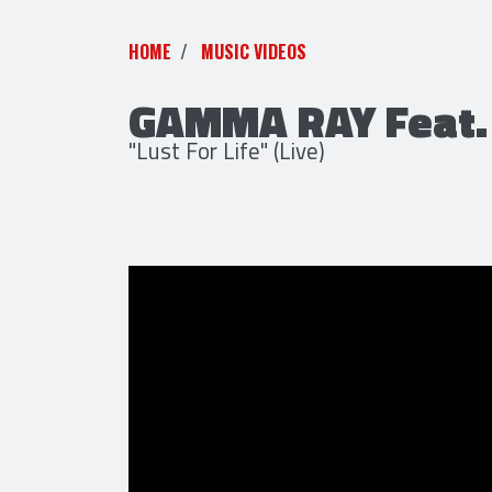
HOME
MUSIC VIDEOS
GAMMA RAY Feat. 
"Lust For Life" (Live)