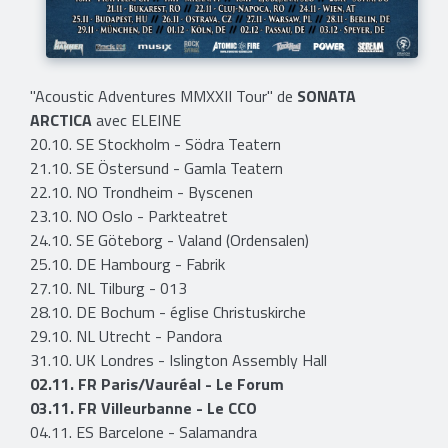
"Acoustic Adventures MMXXII Tour" de
SONATA
ARCTICA
avec ELEINE
20.10. SE Stockholm - Södra Teatern
21.10. SE Östersund - Gamla Teatern
22.10. NO Trondheim - Byscenen
23.10. NO Oslo - Parkteatret
24.10. SE Göteborg - Valand (Ordensalen)
25.10. DE Hambourg - Fabrik
27.10. NL Tilburg - 013
28.10. DE Bochum - église Christuskirche
29.10. NL Utrecht - Pandora
31.10. UK Londres - Islington Assembly Hall
02.11. FR Paris/Vauréal - Le Forum
03.11. FR Villeurbanne - Le CCO
04.11. ES Barcelone - Salamandra