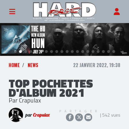
HOME
NEWS
22 JANVIER 2022, 19:38
TOP POCHETTES
D'ALBUM 2021
Par Crapulax
PARTAGER
| 542 vues
par
Crapulax