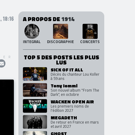
A PROPOS DE
1914
 18:16
INTEGRAL
DISCOGRAPHIE
CONCERTS
TOP 5 DES POSTS LES PLUS
GER
LUS
SICK OF IT ALL
Décès du chanteur Lou Koller
à 59 ans
Tony Iommi
Son nouvel album "From The
Dark", en octobre
WACKEN OPEN AIR
Les premiers noms de
l'édition 2027
MEGADETH
De retour en France en mars
et avril 2027
GHOST