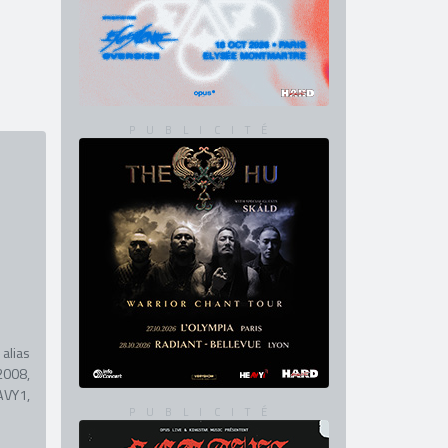
alias
2008,
AVY1,