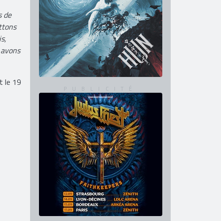
s de
ttons
s,
s avons
t le 19