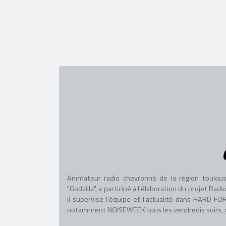
Animateur radio chevronné de la région toulous
"Godzilla", a participé à l'élaboration du projet R
il supervise l'équipe et l'actualité dans HARD
notamment NOISEWEEK tous les vendredis soirs, co