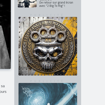
De retour sur grand écran
avec "2 Big To Rig" !
 sa
ours