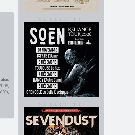
alias
2008,
AVY1,