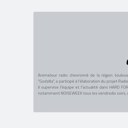
Animateur radio chevronné de la région toulous
"Godzilla", a participé à l'élaboration du projet R
il supervise l'équipe et l'actualité dans HARD
notamment NOISEWEEK tous les vendredis soirs, co