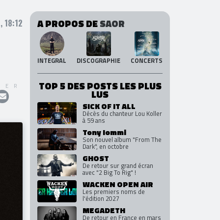
A PROPOS DE
SAOR
, 18:12
INTEGRAL
DISCOGRAPHIE
CONCERTS
TOP 5 DES POSTS LES PLUS
GER
LUS
SICK OF IT ALL
Décès du chanteur Lou Koller
à 59 ans
Tony Iommi
Son nouvel album "From The
Dark", en octobre
GHOST
De retour sur grand écran
avec "2 Big To Rig" !
WACKEN OPEN AIR
Les premiers noms de
l'édition 2027
MEGADETH
De retour en France en mars