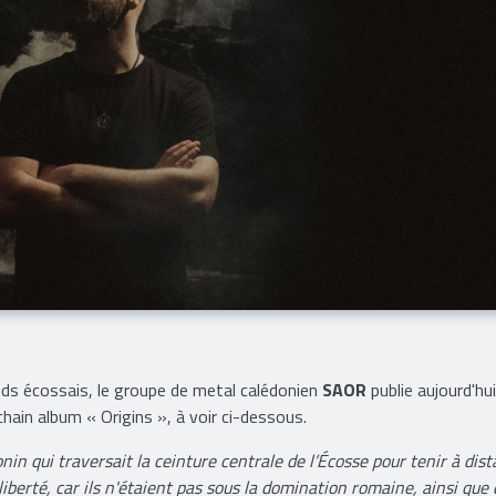
ds écossais, le groupe de metal calédonien
SAOR
publie aujourd'hui
hain album « Origins », à voir ci-dessous.
in qui traversait la ceinture centrale de l’Écosse pour tenir à dis
iberté, car ils n'étaient pas sous la domination romaine, ainsi que 