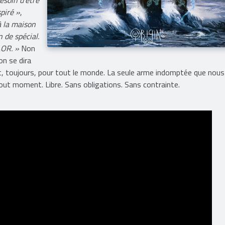
spiré »
,
à la maison
n de spécial.
AOR. »
Non
n se dira
ant, toujours, pour tout le monde. La seule arme indomptée que nous
ut moment. Libre. Sans obligations. Sans contrainte.