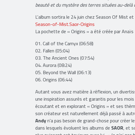
beauté et du mystère des terres situées au-delà 
L'album sortira le 24 juin chez Season Of Mist et
Season-of-Mist.Saor-Origins
La pochette de « Origins » a été créée par Anaïs M
01. Call of the Carnyx (06:58)
02. Fallen (05:04)
03. The Ancient Ones (07:54)
04. Aurora (08:24)
05. Beyond the Wall (06:13)
06. Origins (06:44)
Autant vous avez matière à réflexion, un divert
une inspiration assurés et garantis pour les mois 
écoutant et en explorant « Origins » et ses thè
son créateur est naturellement déjà passé à autr
Andy
n'a pas besoin de grand-chose pour créer 
dans lesquels évoluent les albums de
SAOR
, et s
plus puissant est toujours avec lui.
« Je n'ai pas 