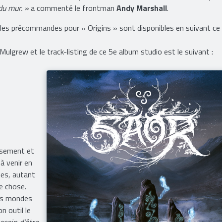
du mur. »
a commenté le frontman
Andy Marshall
.
 les précommandes pour « Origins » sont disponibles en suivant ce l
ulgrew et le track-listing de ce 5e album studio est le suivant :
issement et
à venir en
mes, autant
e chose.
les mondes
on outil le
besoin d'être