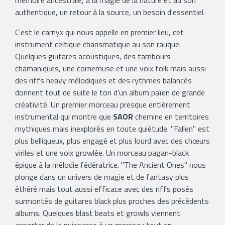
mémoire ancestrale, à la magie de la nature et au son
authentique, un retour à la source, un besoin d'essentiel.
C'est le carnyx qui nous appelle en premier lieu, cet
instrument celtique charismatique au son rauque.
Quelques guitares acoustiques, des tambours
chamaniques, une cornemuse et une voix folk mais aussi
des riffs heavy mélodiques et des rythmes balancés
donnent tout de suite le ton d'un album païen de grande
créativité. Un premier morceau presque entièrement
instrumental qui montre que
SAOR
chemine en territoires
mythiques mais inexplorés en toute quiétude. "Fallen" est
plus belliqueux, plus engagé et plus lourd avec des chœurs
viriles et une voix growlée. Un morceau pagan-black
épique à la mélodie fédératrice. "The Ancient Ones" nous
plonge dans un univers de magie et de fantasy plus
éthéré mais tout aussi efficace avec des riffs posés
surmontés de guitares black plus proches des précédents
albums. Quelques blast beats et growls viennent