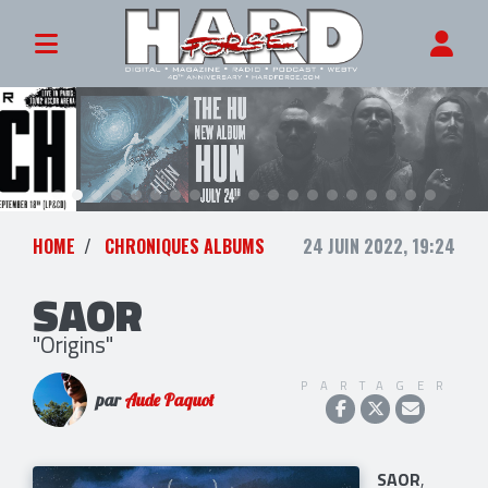
HOME
CHRONIQUES ALBUMS
24 JUIN 2022, 19:24
SAOR
"Origins"
PARTAGER
par
Aude Paquot
SAOR
,