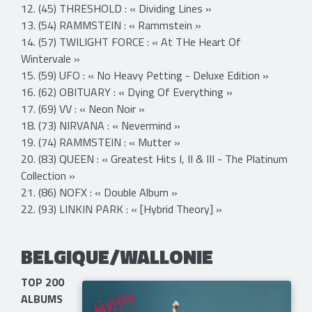
12. (45) THRESHOLD : « Dividing Lines »
13. (54) RAMMSTEIN : « Rammstein »
14. (57) TWILIGHT FORCE : « At THe Heart Of
Wintervale »
15. (59) UFO : « No Heavy Petting - Deluxe Edition »
16. (62) OBITUARY : « Dying Of Everything »
17. (69) VV : « Neon Noir »
18. (73) NIRVANA : « Nevermind »
19. (74) RAMMSTEIN : « Mutter »
20. (83) QUEEN : « Greatest Hits I, II & III - The Platinum
Collection »
21. (86) NOFX : « Double Album »
22. (93) LINKIN PARK : « [Hybrid Theory] »
BELGIQUE/WALLONIE
TOP 200
ALBUMS