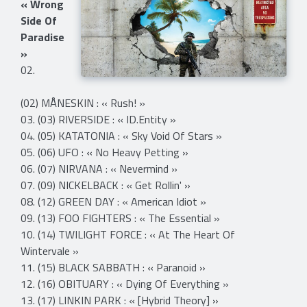
« Wrong
Side Of
Paradise
»
02.
(02) MÅNESKIN : « Rush! »
03. (03) RIVERSIDE : « ID.Entity »
04. (05) KATATONIA : « Sky Void Of Stars »
05. (06) UFO : « No Heavy Petting »
06. (07) NIRVANA : « Nevermind »
07. (09) NICKELBACK : « Get Rollin' »
08. (12) GREEN DAY : « American Idiot »
09. (13) FOO FIGHTERS : « The Essential »
10. (14) TWILIGHT FORCE : « At The Heart Of
Wintervale »
11. (15) BLACK SABBATH : « Paranoid »
12. (16) OBITUARY : « Dying Of Everything »
13. (17) LINKIN PARK : « [Hybrid Theory] »