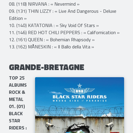
08. (118) NIRVANA : « Nevermind »
09. (131) THIN LIZZY : « Live And Dangerous - Deluxe
Edition »
10. (140) KATATONIA : « Sky Void Of Stars »
11. (146) RED HOT CHILI PEPPERS : « Californication »
12. (161) QUEEN : « Bohemian Rhapsody »
13. (162) MÅNESKIN : « Il Ballo della Vita »
GRANDE-BRETAGNE
TOP 25
ALBUMS
ROCK &
METAL
01. (01)
BLACK
STAR
RIDERS :