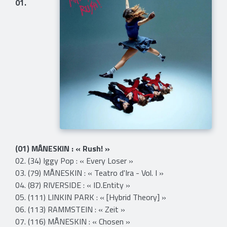
01.
(01) MÅNESKIN : « Rush! »
02. (34) Iggy Pop : « Every Loser »
03. (79) MÅNESKIN : « Teatro d'Ira - Vol. I »
04. (87) RIVERSIDE : « ID.Entity »
05. (111) LINKIN PARK : « [Hybrid Theory] »
06. (113) RAMMSTEIN : « Zeit »
07. (116) MÅNESKIN : « Chosen »