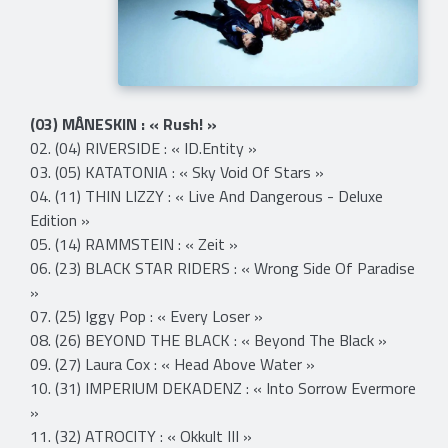
(03) MÅNESKIN : « Rush! »
02. (04) RIVERSIDE : « ID.Entity »
03. (05) KATATONIA : « Sky Void Of Stars »
04. (11) THIN LIZZY : « Live And Dangerous - Deluxe
Edition »
05. (14) RAMMSTEIN : « Zeit »
06. (23) BLACK STAR RIDERS : « Wrong Side Of Paradise
»
07. (25) Iggy Pop : « Every Loser »
08. (26) BEYOND THE BLACK : « Beyond The Black »
09. (27) Laura Cox : « Head Above Water »
10. (31) IMPERIUM DEKADENZ : « Into Sorrow Evermore
»
11. (32) ATROCITY : « Okkult III »