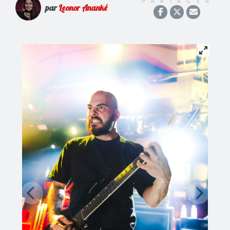
PARTAGER
par
Leonor Ananké