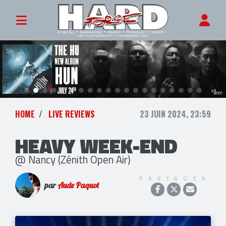
HOME
LIVE REVIEWS
23 JUIN 2024, 23:59
HEAVY WEEK-END
@ Nancy (Zénith Open Air)
PARTAGER
par
Aude Paquot