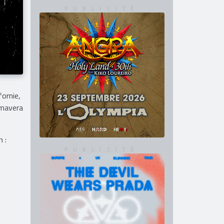
ornie,
imavera
 :