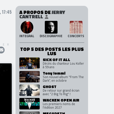
A PROPOS DE
JERRY
 17:45
CANTRELL
INTEGRAL
DISCOGRAPHIE
CONCERTS
GER
TOP 5 DES POSTS LES PLUS
LUS
SICK OF IT ALL
Décès du chanteur Lou Koller
à 59 ans
Tony Iommi
Son nouvel album "From The
Dark", en octobre
GHOST
De retour sur grand écran
avec "2 Big To Rig" !
WACKEN OPEN AIR
Les premiers noms de
l'édition 2027
MEGADETH