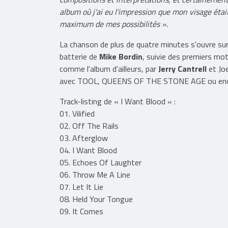
album où j'ai eu l'impression que mon visage étai
maximum de mes possibilités ».
La chanson de plus de quatre minutes s'ouvre su
batterie de
Mike Bordin
, suivie des premiers mo
comme l'album d'ailleurs, par
Jerry Cantrell
et Joe
avec TOOL, QUEENS OF THE STONE AGE ou encor
Track-listing de « I Want Blood » :
01. Vilified
02. Off The Rails
03. Afterglow
04. I Want Blood
05. Echoes Of Laughter
06. Throw Me A Line
07. Let It Lie
08. Held Your Tongue
09. It Comes