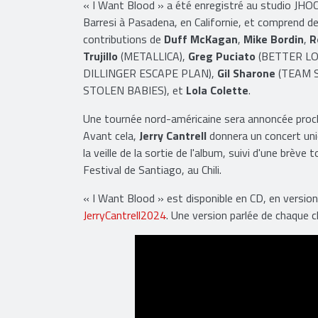
« I Want Blood » a été enregistré au studio JHOC
Barresi à Pasadena, en Californie, et comprend d
contributions de
Duff McKagan
,
Mike Bordin
,
R
Trujillo
(METALLICA),
Greg Puciato
(BETTER LO
DILLINGER ESCAPE PLAN),
Gil Sharone
(TEAM S
STOLEN BABIES), et
Lola Colette
.
Une tournée nord-américaine sera annoncée pro
Avant cela,
Jerry Cantrell
donnera un concert uni
la veille de la sortie de l'album, suivi d'une br
Festival de Santiago, au Chili.
« I Want Blood » est disponible en CD, en version 
JerryCantrell2024
. Une version parlée de chaque 