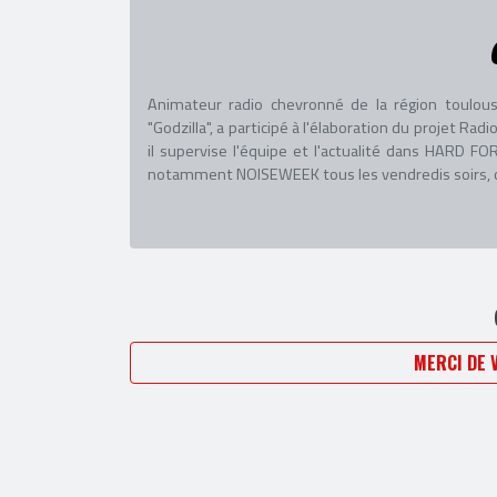
Animateur radio chevronné de la région toulous
"Godzilla", a participé à l'élaboration du projet R
il supervise l'équipe et l'actualité dans HARD
notamment NOISEWEEK tous les vendredis soirs, co
MERCI DE 