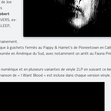
 de Joe
es
obert
VERS, ex-
LEEP,
chainement.
que à guichets fermés au Pappy & Harriet's de Pioneetown en Calif
ève tournée en Amérique du Sud, avec notamment un arrêt au Fauna Pr
numérique et en plusieurs variantes de vinyle 2LP en suivant ce lien
chanson de « I Want Blood » est incluse dans chaque version vinyle.