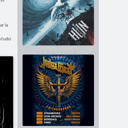
r la
studio