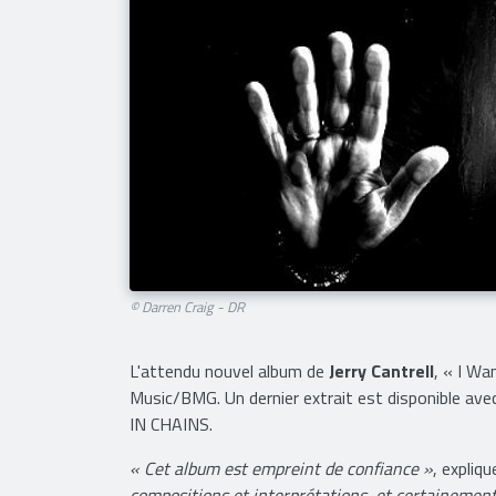
© Darren Craig - DR
L'attendu nouvel album de
Jerry Cantrell
, « I Wa
Music/BMG. Un dernier extrait est disponible avec
IN CHAINS.
« Cet album est empreint de confiance »
, expliq
compositions et interprétations, et certainement 