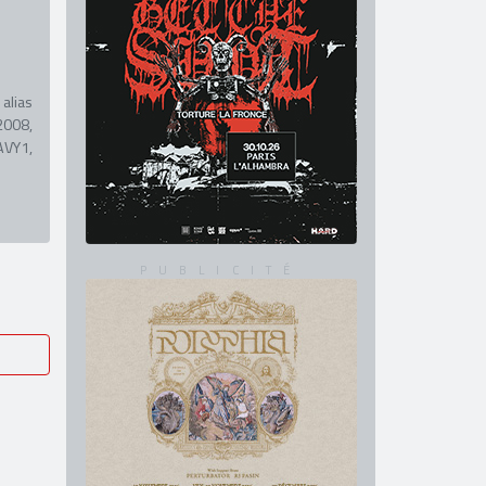
alias
2008,
AVY1,