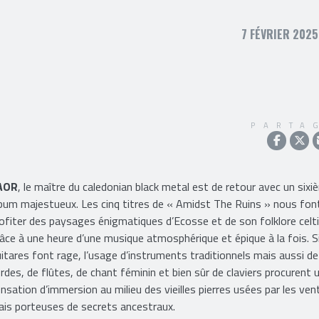
7 FÉVRIER 2025
PARTA
AOR
, le maître du caledonian black metal est de retour avec un six
bum majestueux. Les cinq titres de « Amidst The Ruins » nous fon
ofiter des paysages énigmatiques d’Ecosse et de son folklore celt
âce à une heure d’une musique atmosphérique et épique à la fois. Si
itares font rage, l’usage d’instruments traditionnels mais aussi de
rdes, de flûtes, de chant féminin et bien sûr de claviers procurent 
nsation d’immersion au milieu des vieilles pierres usées par les ven
is porteuses de secrets ancestraux.