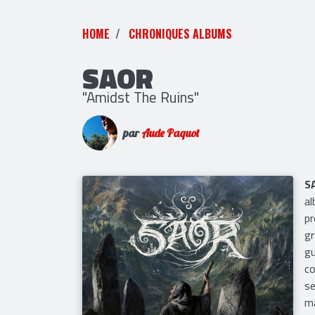
HOME
CHRONIQUES ALBUMS
SAOR
"Amidst The Ruins"
par
Aude Paquot
S
al
pr
gr
gu
co
se
ma