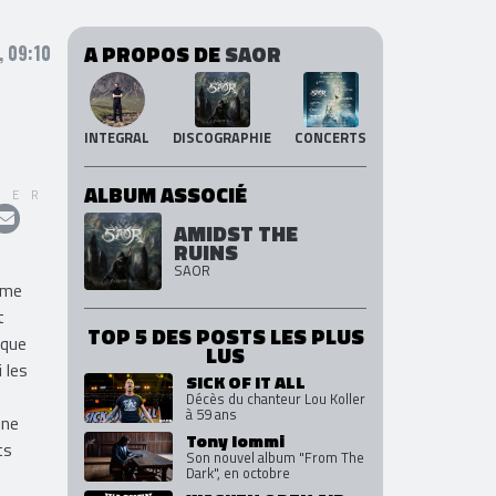
A PROPOS DE
SAOR
, 09:10
INTEGRAL
DISCOGRAPHIE
CONCERTS
ALBUM ASSOCIÉ
GER
AMIDST THE
RUINS
SAOR
ième
t
TOP 5 DES POSTS LES PLUS
ique
LUS
 les
SICK OF IT ALL
Décès du chanteur Lou Koller
à 59 ans
une
Tony Iommi
ts
Son nouvel album "From The
Dark", en octobre