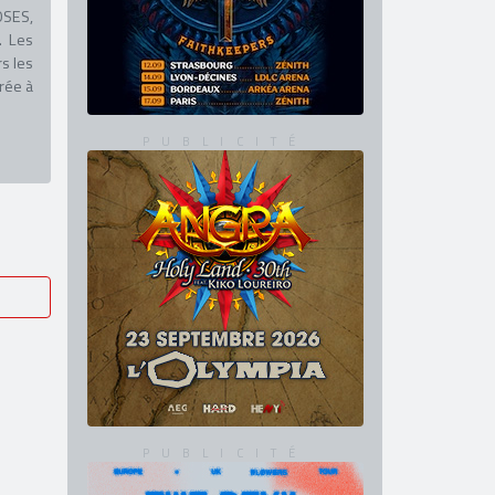
OSES,
. Les
s les
rée à