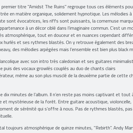
 premier titre "Amidst The Ruins" regroupe tous ces éléments pou
trée en matière organique, solidement hypnotique. Les mélodies à 
ûte sont évocatrices, les riffs sont puissants, la cornemuse marqu
appartenance à un décor ciblé dans l’imaginaire commun. C’est un m
ès atmosphérique, tout en douceur et en nuances cependant diffé
x hurlés et ses rythmes blastés. On y retrouve également des bre
heavy, des mélodies arpégées mais l’ensemble est bien plus black m
colique avec son intro très caledonian et ses guitares minimalist
 puis des vocaux growlés couplés au duo de chants clairs
rateur, même au son plus musclé de la deuxième partie de cette 
 dix minutes de l’album. Il n’en reste pas moins captivant et tout à
t mystérieuse de la forêt. Entre guitare acoustique, violoncelle,
moment de sérénité qui s’offre à nous. Pas de rythmes blastés, pas
tuelle.
al toujours atmosphérique de quinze minutes, "Rebirth". Andy Mars