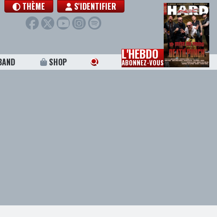
THÈME
S'IDENTIFIER
L'HEBDO
BAND
SHOP
ABONNEZ-VOUS