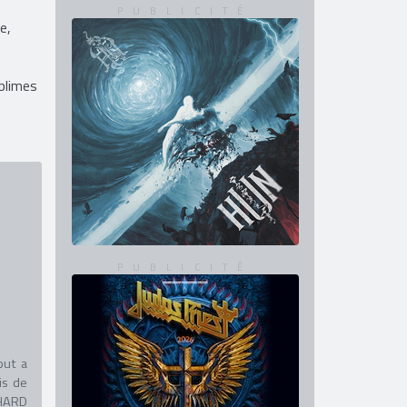
e,
ublimes
out a
is de
 HARD