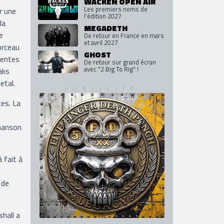
WACKEN OPEN AIR
Les premiers noms de
r une
l'édition 2027
la
MEGADETH
e
De retour en France en mars
et avril 2027
orceau
GHOST
rentes
De retour sur grand écran
avec "2 Big To Rig" !
aks
etal.
es. La
chanson
 fait à
 de
hall a