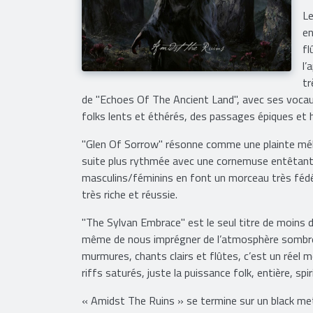
Le
en
fl
l’
tr
de "Echoes Of The Ancient Land", avec ses vocau
folks lents et éthérés, des passages épiques et 
"Glen Of Sorrow" résonne comme une plainte mélan
suite plus rythmée avec une cornemuse entêtante
masculins/féminins en font un morceau très fédé
très riche et réussie.
"The Sylvan Embrace" est le seul titre de moins de
même de nous imprégner de l’atmosphère sombre e
murmures, chants clairs et flûtes, c’est un réel 
riffs saturés, juste la puissance folk, entière, spiri
« Amidst The Ruins » se termine sur un black met