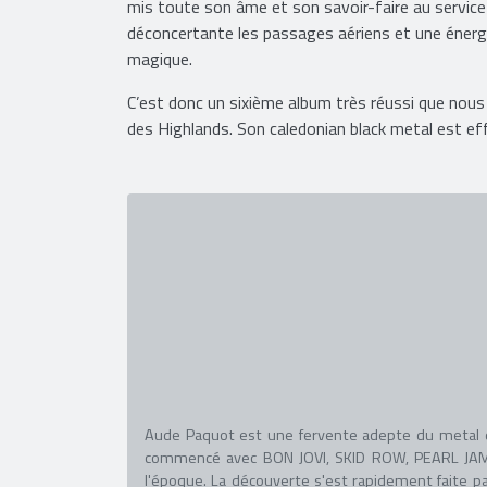
mis toute son âme et son savoir-faire au servic
déconcertante les passages aériens et une énergie 
magique.
C’est donc un sixième album très réussi que no
des Highlands. Son caledonian black metal est ef
Aude Paquot est une fervente adepte du metal dep
commencé avec BON JOVI, SKID ROW, PEARL JAM 
l'époque. La découverte s'est rapidement faite pa