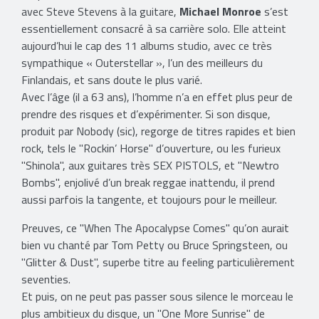
avec Steve Stevens à la guitare,
Michael Monroe
s’est
essentiellement consacré à sa carrière solo. Elle atteint
aujourd’hui le cap des 11 albums studio, avec ce très
sympathique « Outerstellar », l’un des meilleurs du
Finlandais, et sans doute le plus varié.
Avec l’âge (il a 63 ans), l’homme n’a en effet plus peur de
prendre des risques et d’expérimenter. Si son disque,
produit par Nobody (sic), regorge de titres rapides et bien
rock, tels le "Rockin’ Horse" d’ouverture, ou les furieux
"Shinola", aux guitares très SEX PISTOLS, et "Newtro
Bombs", enjolivé d’un break reggae inattendu, il prend
aussi parfois la tangente, et toujours pour le meilleur.
Preuves, ce "When The Apocalypse Comes" qu’on aurait
bien vu chanté par Tom Petty ou Bruce Springsteen, ou
"Glitter & Dust", superbe titre au feeling particulièrement
seventies.
Et puis, on ne peut pas passer sous silence le morceau le
plus ambitieux du disque, un "One More Sunrise" de