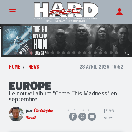
HOME
NEWS
28 AVRIL 2026, 16:52
EUROPE
Le nouvel album "Come This Madness" en
septembre
| 956
PARTAGER
par
Christophe
vues
Droit