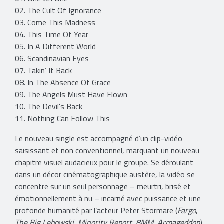
02. The Cult Of Ignorance
03. Come This Madness
04. This Time Of Year
05. In A Different World
06. Scandinavian Eyes
07. Takin’ It Back
08. In The Absence Of Grace
09. The Angels Must Have Flown
10. The Devil's Back
11. Nothing Can Follow This
Le nouveau single est accompagné d’un clip-vidéo
saisissant et non conventionnel, marquant un nouveau
chapitre visuel audacieux pour le groupe. Se déroulant
dans un décor cinématographique austère, la vidéo se
concentre sur un seul personnage – meurtri, brisé et
émotionnellement à nu – incarné avec puissance et une
profonde humanité par l’acteur Peter Stormare (
Fargo
,
The Big Lebowski
,
Minority Report
,
8MM
,
Armageddon
).