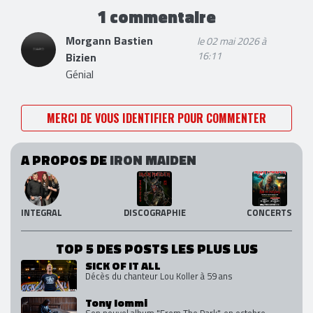
1 commentaire
Morgann Bastien
le 02 mai 2026 à
16:11
Bizien
Génial
MERCI DE VOUS IDENTIFIER POUR COMMENTER
A PROPOS DE
IRON MAIDEN
INTEGRAL
DISCOGRAPHIE
CONCERTS
TOP 5 DES POSTS LES PLUS LUS
SICK OF IT ALL
Décès du chanteur Lou Koller à 59 ans
Tony Iommi