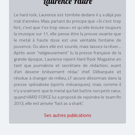
Laurence Faure
Le hard rock, Laurence est tombée dedans il y a déjà pas
mal d'années. Mais partant du principe que «Si c'est trop
fort, c'est que t'es trop vieux» et qu'elle écoute toujours
la musique sur 11, elle pense être la preuve vivante que
le metal à haute dose est une véritable fontaine de
jouvence. Ou alors elle est sourde, mais laissez-la rêver…
Après avoir “religieusement” lu la presse française de la
grande époque, Laurence rejoint Hard Rock Magazine en
tant que journaliste et secrétaire de rédaction, avant
d'en devenir brièvement rédac' chef. Débarquée et
résolue à changer de milieu, LF œuvre désormais dans la
presse spécialisée (sports mécaniques), mais comme il
n'y a vraiment que le metal qui fait battre son petit cœur,
quand HARD FORCE lui a proposé de rejoindre le team fin
2013, elle est arrivée “fast as a shark”.
Ses autres publications