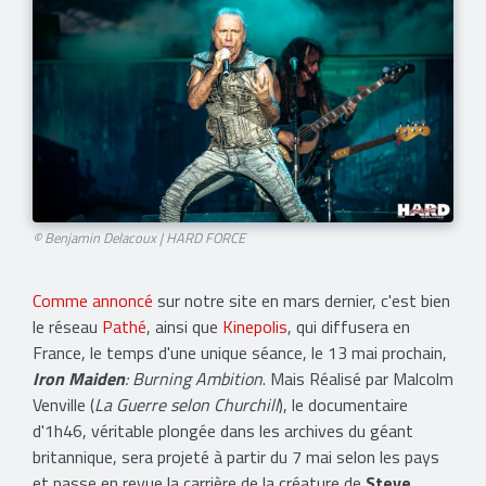
© Benjamin Delacoux | HARD FORCE
Comme annoncé
sur notre site en mars dernier, c'est bien
le réseau
Pathé
, ainsi que
Kinepolis
, qui diffusera en
France, le temps d'une unique séance, le 13 mai prochain,
Iron Maiden
: Burning Ambition
. Mais Réalisé par Malcolm
Venville (
La Guerre selon Churchill
), le documentaire
d'1h46, véritable plongée dans les archives du géant
britannique, sera projeté à partir du 7 mai selon les pays
et passe en revue la carrière de la créature de
Steve