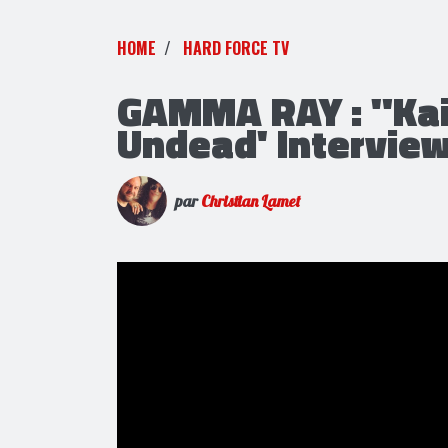
HOME
HARD FORCE TV
GAMMA RAY : "Kai
Undead' Interview
par
Christian Lamet