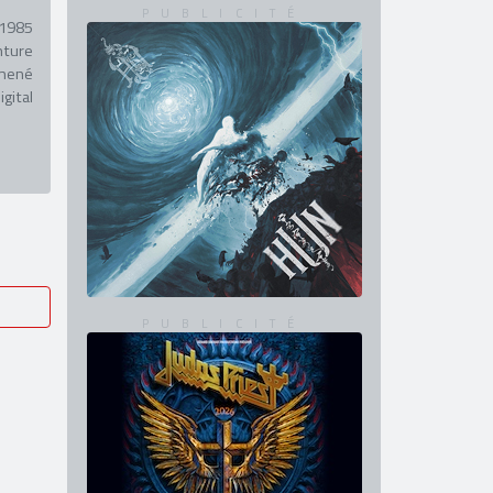
 1985
nture
 mené
gital