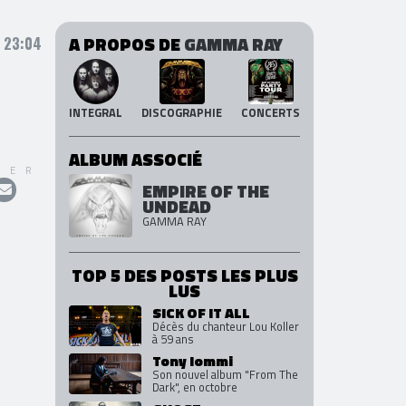
A PROPOS DE
GAMMA RAY
 23:04
INTEGRAL
DISCOGRAPHIE
CONCERTS
ALBUM ASSOCIÉ
GER
EMPIRE OF THE
UNDEAD
GAMMA RAY
TOP 5 DES POSTS LES PLUS
LUS
SICK OF IT ALL
Décès du chanteur Lou Koller
à 59 ans
Tony Iommi
Son nouvel album "From The
Dark", en octobre