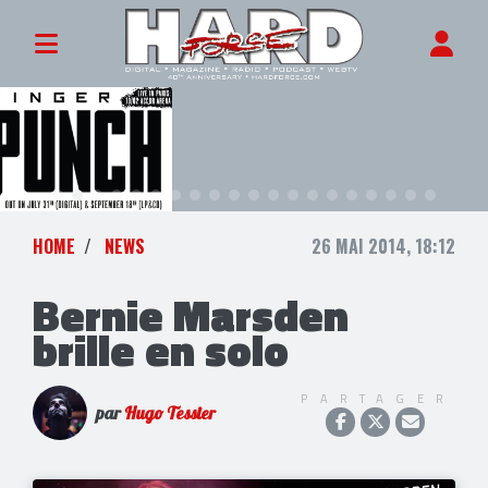
HOME
NEWS
26 MAI 2014, 18:12
Bernie Marsden
brille en solo
PARTAGER
par
Hugo Tessier