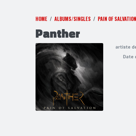
HOME
ALBUMS/SINGLES
PAIN OF SALVATIO
Panther
artiste d
Date 