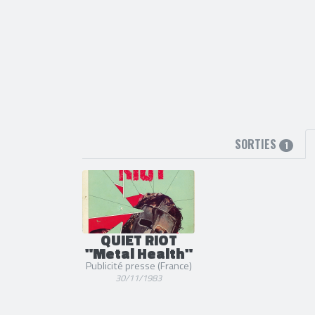
SORTIES
1
QUIET RIOT
"Metal Health"
Publicité presse (France)
30/11/1983