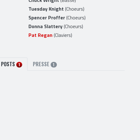
Frankie Banali
(Batterie)
Chuck Wright
(Basse)
Tuesday Knight
(Choeurs)
Spencer Proffer
(Choeurs)
Donna Slattery
(Choeurs)
Pat Regan
(Claviers)
POSTS
PRESSE
1
1