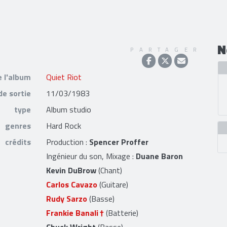
N
PARTAGER
e l'album
Quiet Riot
de sortie
11/03/1983
type
Album studio
genres
Hard Rock
crédits
Production :
Spencer Proffer
Ingénieur du son, Mixage :
Duane Baron
Kevin DuBrow
(Chant)
Carlos Cavazo
(Guitare)
Rudy Sarzo
(Basse)