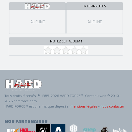
INTERNAUTES
AUCUNE
AUCUNE
NOTEZ CET ALBUM !
Tous droits réservés. © 1985-2026 HARD FORCE®. Contenu web © 2010-
2026 hardforce.com
HARD FORCE® est une marque déposée.
mentions légales
-
nous contacter
NOS PARTENAIRES