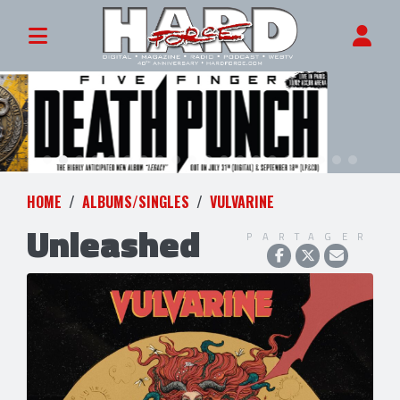
HOME
ALBUMS/SINGLES
VULVARINE
Unleashed
PARTAGER