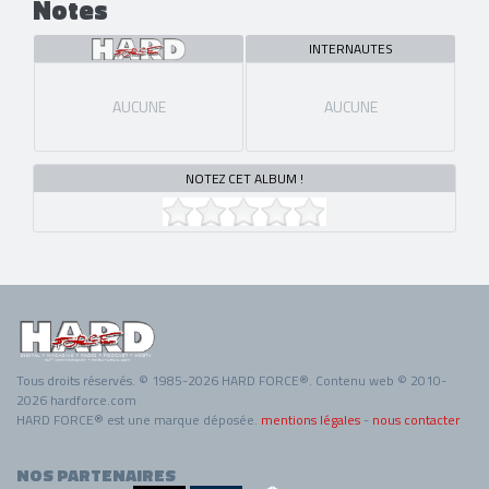
Notes
INTERNAUTES
AUCUNE
AUCUNE
NOTEZ CET ALBUM !
Tous droits réservés. © 1985-2026 HARD FORCE®. Contenu web © 2010-
2026 hardforce.com
HARD FORCE® est une marque déposée.
mentions légales
-
nous contacter
NOS PARTENAIRES