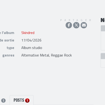
N
PARTAGER
e l'album
Skindred
de sortie
17/04/2026
type
Album studio
genres
Alternative Metal, Reggae Rock
S
POSTS
1
1