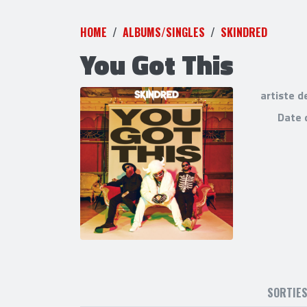
HOME
ALBUMS/SINGLES
SKINDRED
You Got This
artiste d
Date 
SORTIE