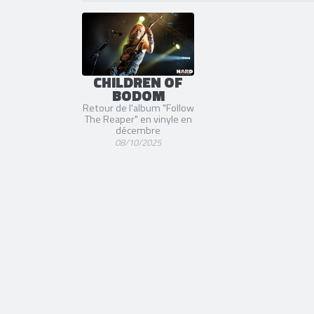
SORTIE
CHILDREN OF
BODOM
Retour de l'album "Follow
The Reaper" en vinyle en
décembre
08/10/2025