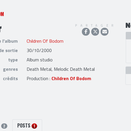
OM
r
N
PARTAGER
e l'album
Children Of Bodom
de sortie
30/10/2000
type
Album studio
genres
Death Metal, Melodic Death Metal
crédits
Production :
Children Of Bodom