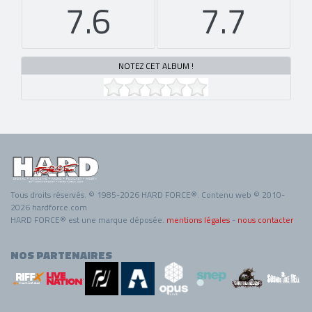
7.6
7.7
NOTEZ CET ALBUM !
Tous droits réservés. © 1985-2026 HARD FORCE®. Contenu web © 2010-
2026 hardforce.com
HARD FORCE® est une marque déposée.
mentions légales
-
nous contacter
NOS PARTENAIRES