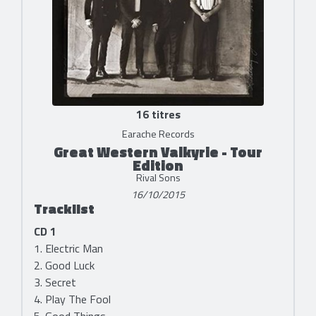
16 titres
Earache Records
Great Western Valkyrie - Tour
Edition
Rival Sons
16/10/2015
Tracklist
CD 1
1. Electric Man
2. Good Luck
3. Secret
4. Play The Fool