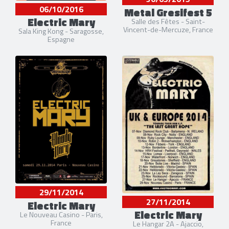
06/10/2016
Metal Gresifest 5
Electric Mary
Salle des Fêtes - Saint-
Vincent-de-Mercuze, France
Sala King Kong - Saragosse,
Espagne
29/11/2014
27/11/2014
Electric Mary
Electric Mary
Le Nouveau Casino - Paris,
France
Le Hangar 2A - Ajaccio,