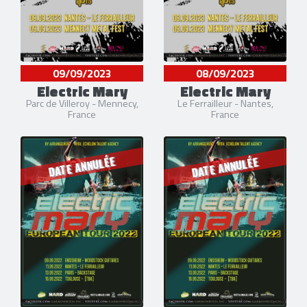
09/09/2023
08/09/2023
Electric Mary
Electric Mary
Parc de Villeroy - Mennecy,
Le Ferrailleur - Nantes,
France
France
DATE ANNULÉE
DATE ANNULÉE