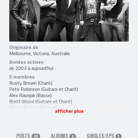
Originaire de
Melbourne, Victoria, Australie
Années actives
de 2003 à aujourd'hui
5 membres
Rusty Brown
(Chant)
Pete Robinson
(Guitare et Chant)
Alex Raunjak
(Basse)
Brett Wood
(Guitare et Chant)
Davey Porter
(Batterie)
afficher plus
1 ancien membre
Irwin Thomas
(Guitare) [2004-2009]
2 liens externes
POSTS
ALBUMS
SINGLES/EPS
facebook
et
site officiel
20
4
1