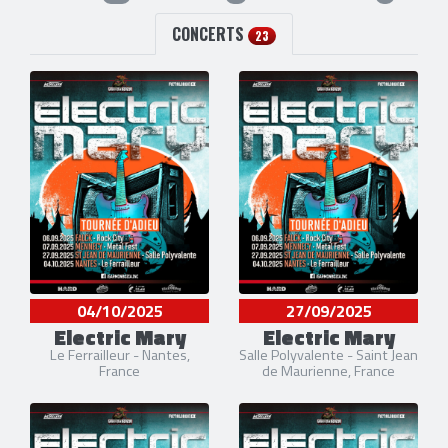
CONCERTS
23
04/10/2025
27/09/2025
Electric Mary
Electric Mary
Le Ferrailleur - Nantes,
Salle Polyvalente - Saint Jean
France
de Maurienne, France