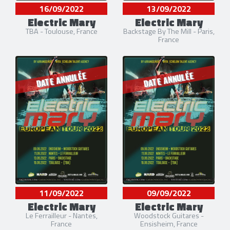
16/09/2022
13/09/2022
Electric Mary
Electric Mary
TBA - Toulouse, France
Backstage By The Mill - Paris,
France
DATE ANNULÉE
DATE ANNULÉE
11/09/2022
09/09/2022
Electric Mary
Electric Mary
Le Ferrailleur - Nantes,
Woodstock Guitares -
France
Ensisheim, France