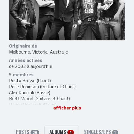
Originaire de
Melbourne, Victoria, Australie
Années actives
de 2003 à aujourd'hui
5 membres
Rusty Brown
(Chant)
Pete Robinson
(Guitare et Chant)
Alex Raunjak
(Basse)
Brett Wood
(Guitare et Chant)
Davey Porter
(Batterie)
afficher plus
1 ancien membre
Irwin Thomas
(Guitare) [2004-2009]
2 liens externes
POSTS
ALBUMS
SINGLES/EPS
facebook
et
site officiel
20
4
1