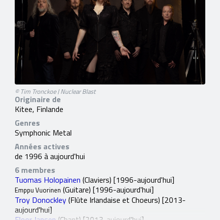
© Tim Tronckoe | Nuclear Blast
Originaire de
Kitee, Finlande
Genres
Symphonic Metal
Années actives
de 1996 à aujourd'hui
6 membres
Tuomas Holopainen
(Claviers) [1996-aujourd'hui]
(Guitare) [1996-aujourd'hui]
Emppu Vuorinen
Troy Donockley
(Flûte Irlandaise et Choeurs) [2013-
aujourd'hui]
Floor Jansen
(Chant) [2013-aujourd'hui]