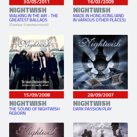
30/05/2011
16/03/2009
NIGHTWISH
NIGHTWISH
WALKING IN THE AIR - THE
MADE IN HONG KONG (AND
GREATEST BALLADS
IN VARIOUS OTHER PLACES)
(Drakkar Entertainment)
15/09/2008
28/09/2007
NIGHTWISH
NIGHTWISH
THE SOUND OF NIGHTWISH
DARK PASSION PLAY
REBORN