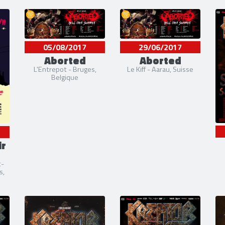
05/08/2017
29/06/2017
Aborted
Aborted
L'Entrepot - Bruges,
Le Kiff - Aarau, Suisse
Belgique
ir
t-
s,