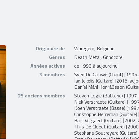
Originaire de
Waregem, Belgique
Genres
Death Metal, Grindcore
Années actives
de 1993 à aujourd'hui
3 membres
Sven De Caluwé
(Chant) [1995-
Ian Jekelis
(Guitare) [2015-aujou
Daníel Máni Konráðsson
(Guita
25 anciens membres
Steven Logie
(Batterie) [1997
Niek Verstraete
(Guitare) [199
Koen Verstraete
(Basse) [199
Christophe Herreman
(Guitare)
Bart Vergaert
(Guitare) [2002
Thijs De Cloedt
(Guitare) [200
Stephane Soutreyard
(Guitare)
Frank Rousseau
(Batterie) [1