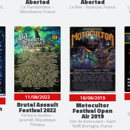
Aborted
Aborted
t,
Le Transbordeur -
Le Rex - Toulouse, France
L
Villeurbanne, France
11/08/2022
18/08/2019
Brutal Assault
Motocultor
n
Festival 2022
Festival Open
D
Air 2019
Fortress Josefov -
Jaroměř, République
Site de Kerboulard - Saint
Tchèque
Nolff, Bretagne, France