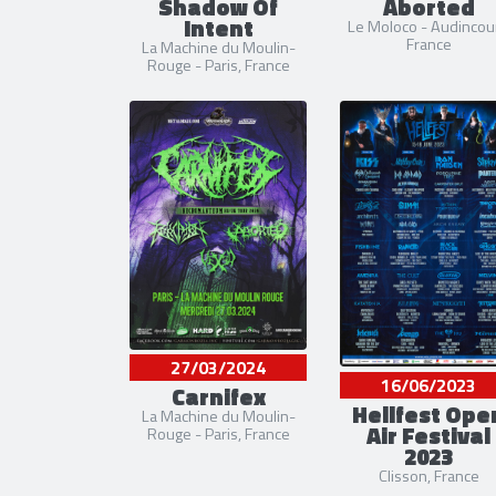
Shadow Of
Aborted
Intent
Le Moloco - Audincour
France
La Machine du Moulin-
Rouge - Paris, France
27/03/2024
16/06/2023
Carnifex
Hellfest Ope
La Machine du Moulin-
Air Festival
Rouge - Paris, France
2023
Clisson, France