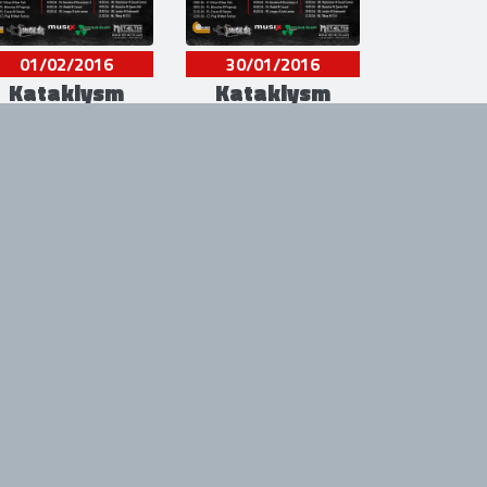
01/02/2016
30/01/2016
Kataklysm
Kataklysm
Usine - Genève, Suisse
Z7 Konzertfabrik -
Pratteln, Suisse