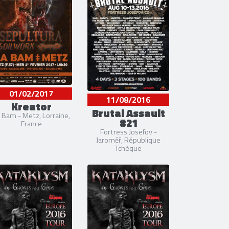
01/02/2017
11/08/2016
Kreator
Brutal Assault
 Bam - Metz, Lorraine,
#21
France
Fortress Josefov -
Jaroměř, République
Tchèque