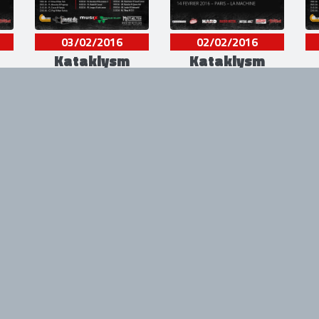
03/02/2016
02/02/2016
Kataklysm
Kataklysm
Sala Razzmatazz -
Le Rockstore -
L'
Barcelone, Espagne
Montpellier, France
23/10/2015
19/06/2015
Nyon's On Fire
Graspop Metal
Festival
Meeting 2015