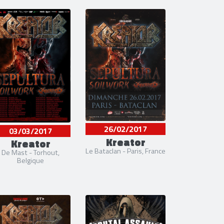
26/02/2017
03/03/2017
Kreator
Kreator
Le Bataclan - Paris, France
De Mast - Torhout,
Belgique