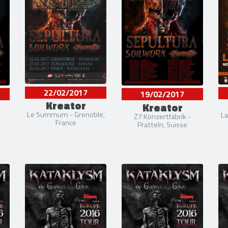
22/02/2017
19/02/2017
Kreator
Kreator
Le Summum - Grenoble,
La
Z7 Konzertfabrik -
France
Pratteln, Suisse