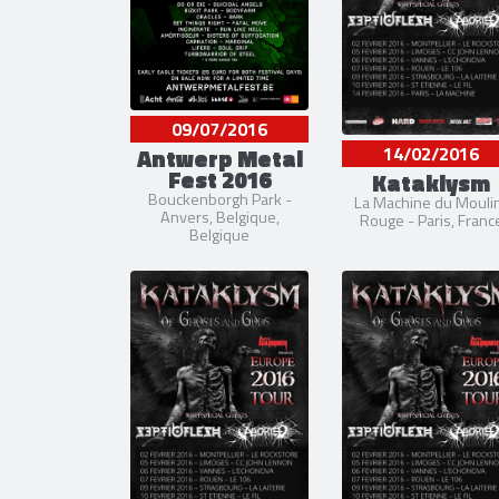
09/07/2016
Antwerp Metal
14/02/2016
Fest 2016
Kataklysm
Bouckenborgh Park -
La Machine du Mouli
Anvers, Belgique,
Rouge - Paris, Franc
Belgique