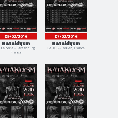
09/02/2016
07/02/2016
Kataklysm
Kataklysm
 Laiterie - Strasbourg,
Le 106 - Rouen, France
France