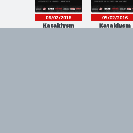
06/02/2016
05/02/2016
Kataklysm
Kataklysm
L'Echonova - Vannes (St
CCM John Lennon -
Avé), France
Limoges, France
07/11/2015
Angers Likes
06/11/2015
Metal
6k Fest