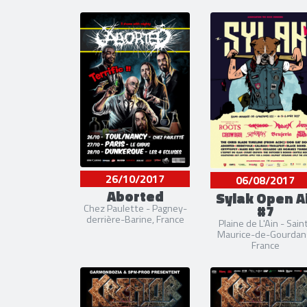
26/10/2017
06/08/2017
Aborted
Sylak Open A
#7
Chez Paulette - Pagney-
derrière-Barine, France
Plaine de L'Ain - Sain
Maurice-de-Gourdan
France