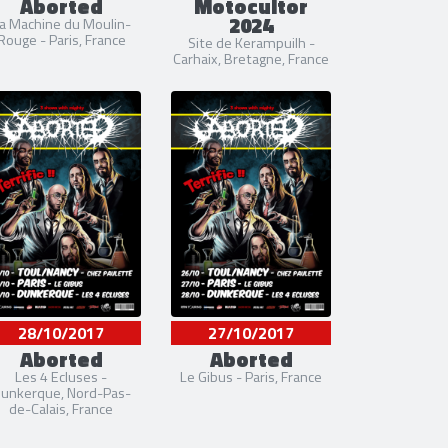
Aborted
Motocultor
2024
a Machine du Moulin-
Rouge - Paris, France
Site de Kerampuilh -
Carhaix, Bretagne, France
28/10/2017
27/10/2017
Aborted
Aborted
Les 4 Ecluses -
Le Gibus - Paris, France
unkerque, Nord-Pas-
de-Calais, France