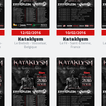
12/02/2016
10/02/2016
Kataklysm
Kataklysm
n-
Le Biebob - Vosselaar,
Le Fil - Saint-Etienne,
La
e
Belgique
France