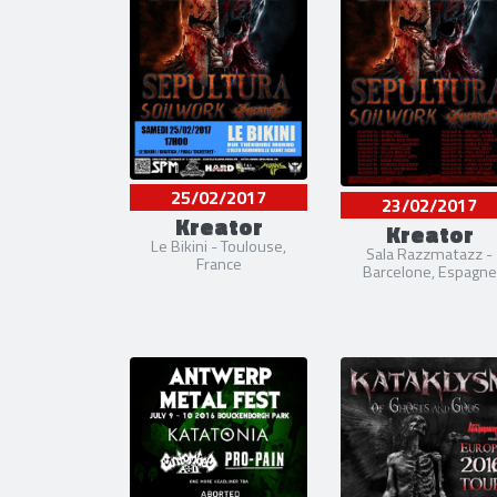
25/02/2017
23/02/2017
Kreator
Kreator
Le Bikini - Toulouse,
Sala Razzmatazz -
France
Barcelone, Espagne