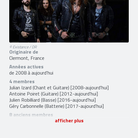
© Existance / DR
Originaire de
Clermont, France
Années actives
de 2008 à aujourd'hui
4 membres
Julian Izard
(Chant et Guitare) [2008-aujourd'hui]
Antoine Poiret
(Guitare) [2012-aujourd'hui]
Julien Robilliard
(Basse) [2016-aujourd'hui]
Géry Carbonnelle
(Batterie) [2017-aujourd'hui]
8 anciens membres
afficher plus
Thomas Drouin
(Basse) [2008-2015]
Julien Marchant
(Batterie) [2008-2010]
Fred Labasque
(Guitare) [2008-2011]