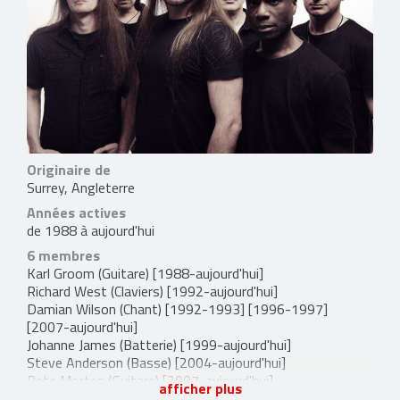
Originaire de
Surrey, Angleterre
Années actives
de 1988 à aujourd'hui
6 membres
Karl Groom
(Guitare) [1988-aujourd'hui]
Richard West
(Claviers) [1992-aujourd'hui]
Damian Wilson
(Chant) [1992-1993] [1996-1997]
[2007-aujourd'hui]
Johanne James
(Batterie) [1999-aujourd'hui]
Steve Anderson
(Basse) [2004-aujourd'hui]
Pete Morten
(Guitare) [2007-aujourd'hui]
afficher plus