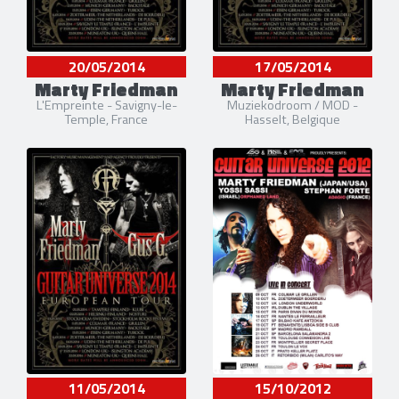
20/05/2014
17/05/2014
Marty Friedman
Marty Friedman
L'Empreinte - Savigny-le-
Muziekodroom / MOD -
Temple, France
Hasselt, Belgique
11/05/2014
15/10/2012