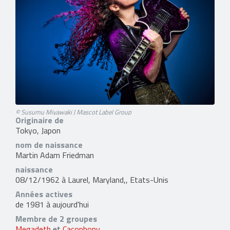
© Susumu Miyawaki | Mascot Label Group
Originaire de
Tokyo, Japon
nom de naissance
Martin Adam Friedman
naissance
08/12/1962 à Laurel, Maryland,, Etats-Unis
Années actives
de 1981 à aujourd'hui
Membre de 2 groupes
Megadeth
et
Cacophony