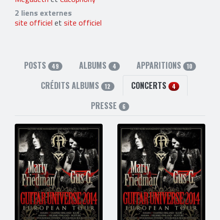
2 liens externes
site officiel
et
site officiel
POSTS
ALBUMS
APPARITIONS
49
4
10
CRÉDITS ALBUMS
CONCERTS
12
4
PRESSE
6