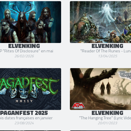
ELVENKING
ELVENKING
P "Rites Of Disclosure" en mai
"Reader Of The Runes - Lun
26/02/2026
13/04/2025
PAGANFEST 2025
ELVENKING
ois dates françaises en janvier
"The Hanging Tree" (Lyric Vid
23/08/2024
20/01/2023