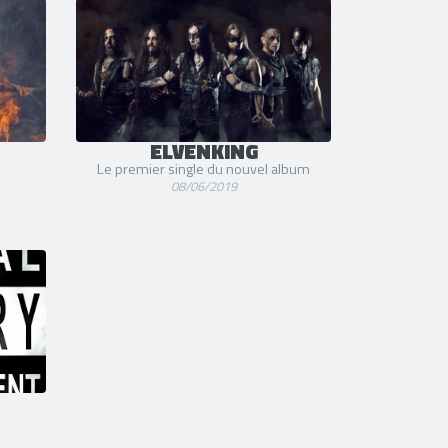
ELVENKING
Le premier single du nouvel album
08/06/2019