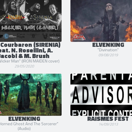
 Courbaron (SIRENIA)
ELVENKING
eat. N. Rosellini, A.
"Divination"
Jacobi & M. Brush
09/08/2019
Wicker Man" (IRON MAIDEN cover)
29/05/2020
ELVENKING
RAISMES FEST
Horned Ghost And The Sorcerer"
14/09/2013
(Audio)