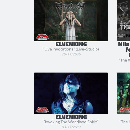
ELVENKING
Nils
f
"Live Invocations" (Live-Studio)
20/11/2020
"The 
ELVENKING
"Invoking The Woodland Spirit"
"The 
03/11/2017