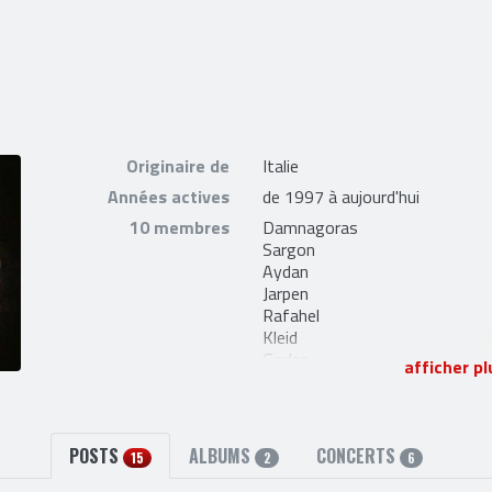
Originaire de
Italie
Années actives
de 1997 à aujourd'hui
10 membres
Damnagoras
Sargon
Aydan
Jarpen
Rafahel
Kleid
Gorlan
afficher pl
Elyghen
Zender
Lethien
POSTS
ALBUMS
CONCERTS
2 liens externes
site officiel
et
myspace
15
2
6