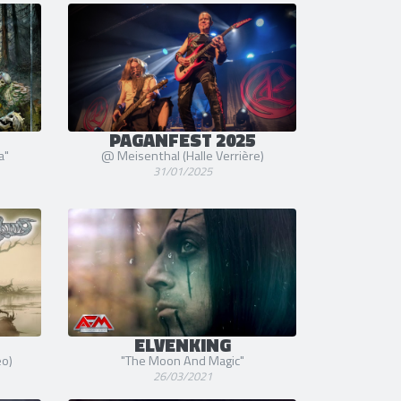
PAGANFEST 2025
a"
@ Meisenthal (Halle Verrière)
31/01/2025
ELVENKING
eo)
"The Moon And Magic"
26/03/2021