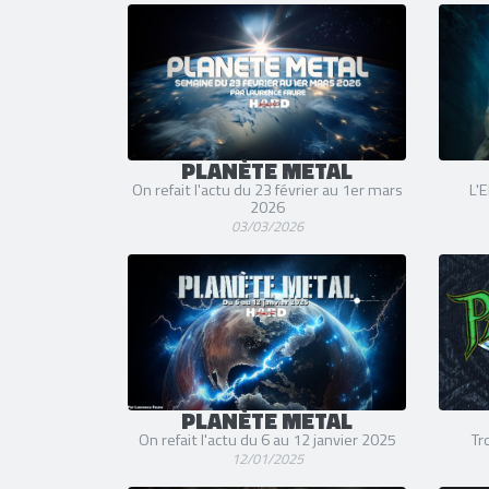
PLANÈTE METAL
On refait l'actu du 23 février au 1er mars
L'E
2026
03/03/2026
PLANÈTE METAL
On refait l'actu du 6 au 12 janvier 2025
Tr
12/01/2025